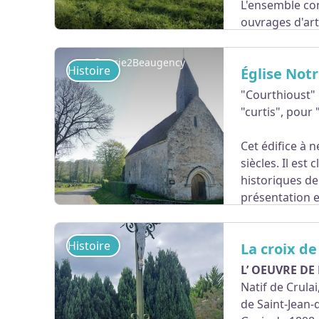
L'ensemble con
ouvrages d'art
profil en dos d'âne, comporte cinq arches en pl
deux parapets, repose sur des piles protégées
©Lucie2Beaugency
Histoire
Église Not
"Courthioust" 
"curtis", pour
Voir l'image en plein écran
Cet édifice à 
siècles. Il es
historiques d
présentation es
A la belle saison, cette église est souvent ouver
Histoire
La croix de
L'OT de Coeur du Perche a réalisé un documen
L’ OEUVRE DE
Natif de Crulai
Voir l'image en plein écran
de Saint-Jean-