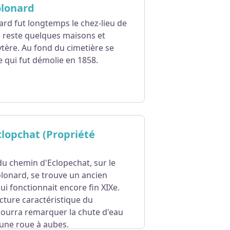
olonard
ard fut longtemps le chez-lieu de
l reste quelques maisons et
ytère. Au fond du cimetière se
se qui fut démolie en 1858.
clopchat (Propriété
u chemin d'Eclopechat, sur le
lonard, se trouve un ancien
ui fonctionnait encore fin XIXe.
ecture caractéristique du
pourra remarquer la chute d'eau
 une roue à aubes.