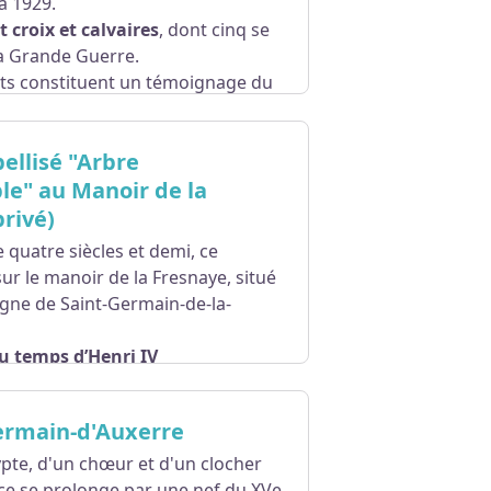
à 1929.
t croix et calvaires
, dont cinq se
a Grande Guerre.
s constituent un témoignage du
pinion et exprime l'état d'esprit
ellisé "Arbre
es tranchées hanta les esprits.
gurés avec solennité, les calvaire
e" au Manoir de la
otique et honoré les morts au
rivé)
 quatre siècles et demi, ce
sur le manoir de la Fresnaye, situé
gne de Saint-Germain-de-la-
u temps d’Henri IV
de de reconstruction (après les
ui le plus imposant de France avec
Germain-d'Auxerre
é les âges en restant un pilier de
pte, d'un chœur et d'un clocher
ice se prolonge par une nef du XVe