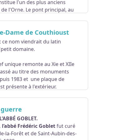
stitue l'un des plus anciens
 de l'Orne. Le pont principal, au
ein cintre. Le tabier, escorté de
 par des becs triangulaires.
re-Dame de Couthioust
: ce nom viendrait du latin
 "petit domaine.
nef unique remonte au Xie et XIIe
t classé au titre des monuments
epuis 1983 et une plaque de
t présente à l'extérieur.
te à la visite.
 guerre
t de visite disponible
ICI.
 L’ABBÉ GOBLET.
,
l’abbé Frédéric Goblet
fut curé
de-la-Forêt et de Saint-Aubin-des-