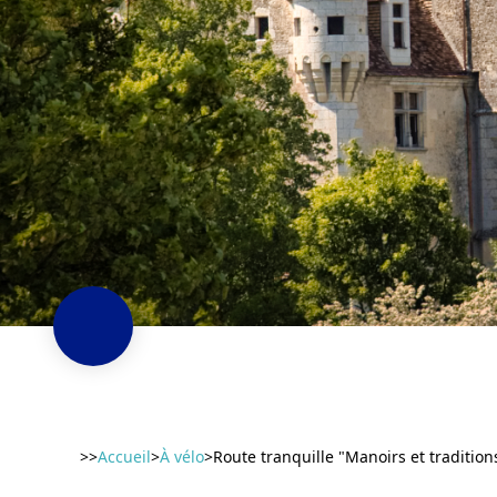
>>
Accueil
>
À vélo
>
Route tranquille "Manoirs et traditio