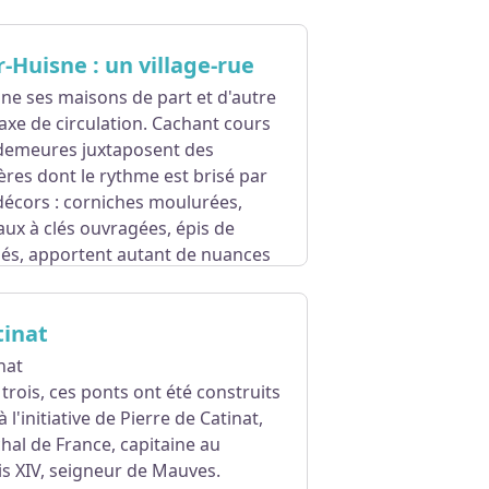
e !
-Huisne : un village-rue
lique.
ne ses maisons de part et d'autre
 axe de circulation. Cachant cours
s demeures juxtaposent des
ères dont le rythme est brisé par
 décors : corniches moulurées,
eaux à clés ouvragées, épis de
sés, apportent autant de nuances
 disponible
ICI
.
tinat
nat
rois, ces ponts ont été construits
 l'initiative de Pierre de Catinat,
al de France, capitaine au
is XIV, seigneur de Mauves.