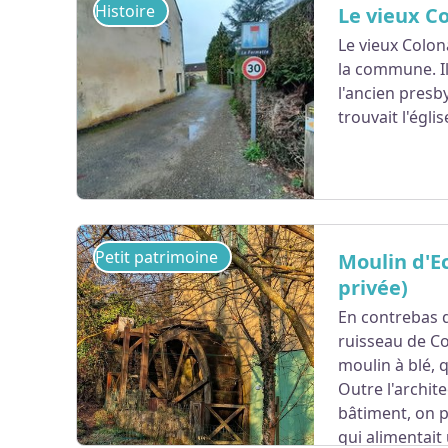
Histoire
Le vieux C
Le vieux Colon
la commune. I
l'ancien presb
trouvait l'égli
Petit patrimoine
Moulin d'E
privée)
En contrebas d
Voir l'image en plein écran
ruisseau de Co
moulin à blé, q
Outre l'archit
bâtiment, on 
qui alimentait