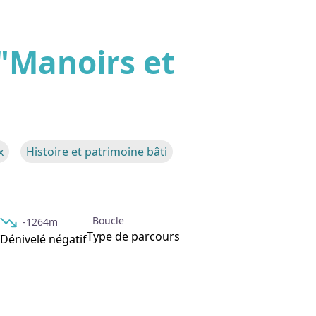
 "Manoirs et
'image en plein écran
x
Histoire et patrimoine bâti
Boucle
-1264m
Type de parcours
Dénivelé négatif