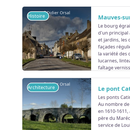
Par temps de forte pluie, la roue tourne encor
©Didier Orsal
Histoire
Mauves-sur
Propriété privée : s'observe depuis la voie pub
Le bourg égrai
d'un principal
Voir l'image en plein écran
et jardins, le
façades réguli
la variété des
lucarnes, lint
faîtage vernis
architecturales.
Inventaire du patrimoine bâti de la commune
©Didier Orsal
Architecture
Le pont Ca
Les ponts Cati
Au nombre de t
Voir l'image en plein écran
en 1610-1611, à
père du Maréch
service de Lou