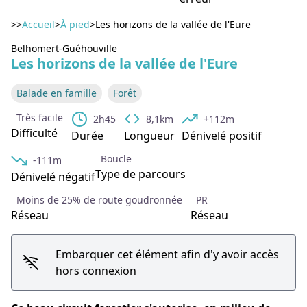
>>
Accueil
>
À pied
>
Les horizons de la vallée de l'Eure
Voir l'image en plein écran
Belhomert-Guéhouville
Les horizons de la vallée de l'Eure
Balade en famille
Forêt
Très facile
2h45
8,1km
+112m
Difficulté
Durée
Longueur
Dénivelé positif
Boucle
-111m
Type de parcours
Dénivelé négatif
Moins de 25% de route goudronnée
PR
Réseau
Réseau
Embarquer cet élément afin d'y avoir accès
hors connexion