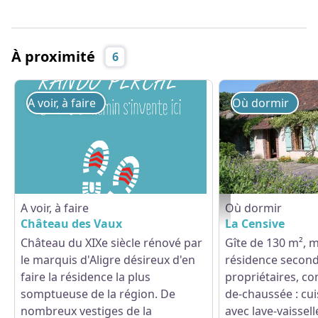
À proximité
6
A voir, à faire
Où dormir
A voir, à faire
Où dormir
La Censive - CDT 28
Château des Vaux
La Censive
Château du XIXe siècle rénové par
Gîte de 130 m², m
le marquis d'Aligre désireux d'en
résidence second
faire la résidence la plus
propriétaires, c
somptueuse de la région. De
de-chaussée : cu
nombreux vestiges de la
avec lave-vaissell