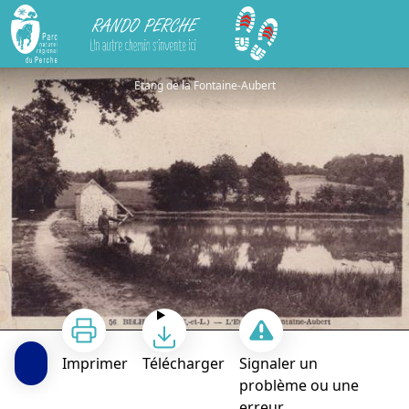
Rando Perche
Les horizons de la vallée de l'Eure
Etang de la Fontaine-Aubert
Imprimer
Télécharger
Signaler un
problème ou une
erreur