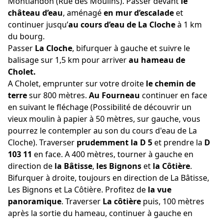
Montlandon (Rue des Moulins). Passer devant
le
château d’eau
, aménagé
en mur d’escalade
et
continuer jusqu’
au cours d’eau de La Cloche
à 1 km
du bourg.
Passer
La Cloche
, bifurquer à gauche et suivre le
balisage sur 1,5 km pour arriver
au hameau de
Cholet.
A Cholet, emprunter sur votre droite
le chemin de
terre
sur 800 mètres.
Au Fourneau
continuer en face
en suivant le fléchage (Possibilité de découvrir un
vieux moulin à papier à 50 mètres, sur gauche, vous
pourrez le contempler au son du cours d'eau de La
Cloche). Traverser
prudemment la D 5
et prendre la
D
103 11
en face. A 400 mètres, tourner à gauche en
direction de
la Bâtisse
,
les Bignons
et
la Côtière
.
Bifurquer à droite, toujours en direction de La Bâtisse,
Les Bignons et La Côtière. Profitez de
la vue
panoramique
. Traverser
La côtière
puis, 100 mètres
après la sortie du hameau, continuer à gauche en