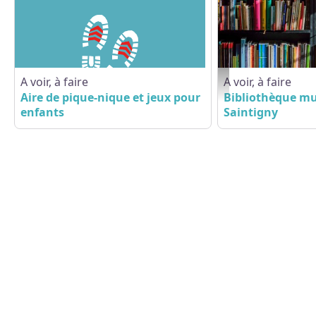
A voir, à faire
A voir, à faire
books-1204029_1920 - 
Aire de pique-nique et jeux pour
Bibliothèque mu
enfants
Saintigny