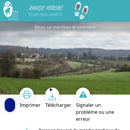
Rando Perche
Parcours "rouge" de marche nordique de Frétigny
©Asso. Les marcheurs de Saint-Denis
Imprimer
Télécharger
Signaler un
problème ou une
erreur
À