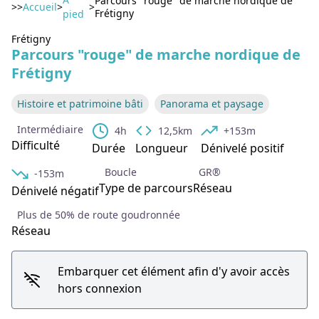
Parcours "rouge" de marche nordique de
>>
Accueil
>
>
Voir l'image en plein écran
Frétigny
pied
Frétigny
Parcours "rouge" de marche nordique de
Frétigny
Histoire et patrimoine bâti
Panorama et paysage
Intermédiaire
4h
12,5km
+153m
Difficulté
Durée
Longueur
Dénivelé positif
Boucle
GR®
-153m
Type de parcours
Réseau
Dénivelé négatif
Plus de 50% de route goudronnée
Réseau
Embarquer cet élément afin d'y avoir accès
hors connexion