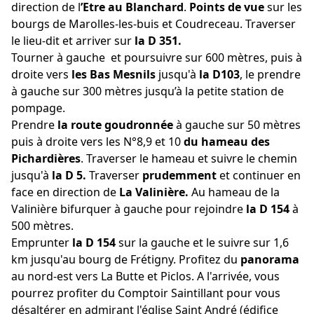
direction de l
’Etre au Blanchard
.
Points de vue
sur les
bourgs de Marolles-les-buis et Coudreceau. Traverser
le lieu-dit et arriver sur
la D 351.
Tourner à gauche et poursuivre sur 600 mètres, puis à
droite vers
les Bas Mesnils
jusqu'à
la D103
, le prendre
à gauche sur 300 mètres jusqu’à la petite station de
pompage.
Prendre
la route goudronnée
à gauche sur 50 mètres
puis à droite vers les N°8,9 et 10
du hameau des
Pichardières
. Traverser le hameau et suivre le chemin
jusqu'à
la D 5.
Traverser
prudemment
et continuer en
face en direction de
La Valinière.
Au hameau de la
Valinière bifurquer à gauche pour rejoindre
la D 154
à
500 mètres.
Emprunter
la D 154
sur la gauche et le suivre sur 1,6
km jusqu'au bourg de Frétigny. Profitez du
panorama
au nord-est vers La Butte et Piclos. A l'arrivée, vous
pourrez profiter du Comptoir Saintillant pour vous
désaltérer en admirant l'église Saint André (édifice