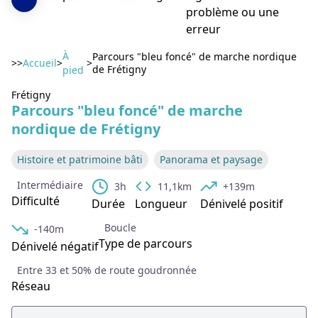
problème ou une
erreur
À
Parcours "bleu foncé" de marche nordique
>>
Accueil
>
>
de Frétigny
pied
Voir l'image en plein écran
Frétigny
Parcours "bleu foncé" de marche
nordique de Frétigny
Histoire et patrimoine bâti
Panorama et paysage
Intermédiaire
3h
11,1km
+139m
Difficulté
Durée
Longueur
Dénivelé positif
Boucle
-140m
Type de parcours
Dénivelé négatif
Entre 33 et 50% de route goudronnée
Réseau