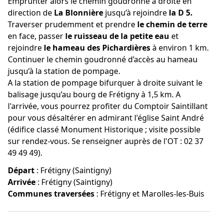
Emprunter alors le chemin goudronné à droite en
direction de
La Blonnière
jusqu’à rejoindre
la D 5.
Traverser prudemment et prendre
le chemin de terre
en face, passer
le ruisseau de la petite eau
et
rejoindre
le hameau des Pichardières
à environ 1 km.
Continuer le chemin goudronné d’accès au hameau
jusqu’à la station de pompage.
A la station de pompage bifurquer à droite suivant le
balisage jusqu’au bourg de Frétigny à 1,5 km. A
l'arrivée, vous pourrez profiter du Comptoir Saintillant
pour vous désaltérer en admirant l'église Saint André
(édifice classé Monument Historique ; visite possible
sur rendez-vous. Se renseigner auprès de l'OT : 02 37
49 49 49).
Départ
:
Frétigny (Saintigny)
Arrivée
:
Frétigny (Saintigny)
Communes traversées
:
Frétigny et Marolles-les-Buis