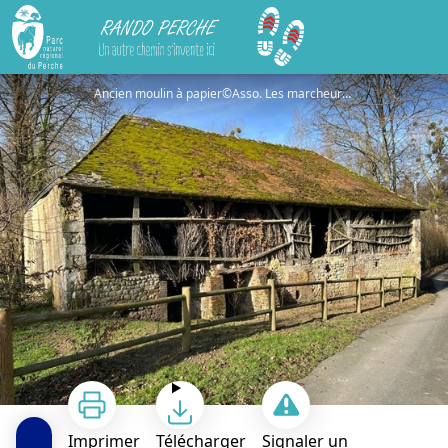
Rando Perche
Parcours "bleu foncé" de marche nordique de Frétigny
Ancien moulin à papier©Asso. Les marcheurs de Saint-Denis
Imprimer
Télécharger
Signaler un