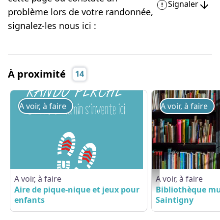
Signaler
problème lors de votre randonnée,
signalez-les nous ici :
À proximité
14
A voir, à faire
A voir, à faire
A voir, à faire
A voir, à faire
books-1204029_1920 - 
Aire de pique-nique et jeux pour
Bibliothèque mu
enfants
Saintigny