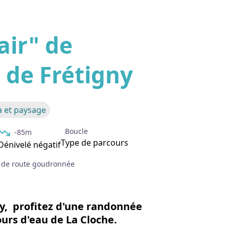
air" de
 de Frétigny
'image en plein écran
 et paysage
Boucle
-85m
Type de parcours
Dénivelé négatif
 de route goudronnée
y, profitez d'une randonnée
ours d'eau de La Cloche.