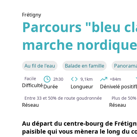
Frétigny
Parcours "bleu cl
marche nordique
Voir l
Au fil de l'eau
Balade en famille
Panorama
Facile
2h30
9,1km
+84m
Difficulté
Durée
Longueur
Dénivelé positif
Entre 33 et 50% de route goudronnée
Plus de 50%
Réseau
Réseau
Au départ du centre-bourg de Frétign
paisible qui vous mènera le long du c