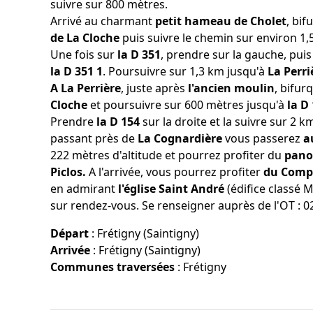
suivre sur 800 mètres.
Arrivé au charmant
petit hameau de Cholet
,
bif
de La Cloche
puis suivre le chemin sur environ 1,
Une fois sur
la D 351
, prendre sur la gauche, puis
la D 351 1
. Poursuivre sur 1,3 km jusqu'à
La Perri
A La Perrière
, juste après
l'ancien moulin
, bifur
Cloche
et poursuivre sur 600 mètres jusqu'à
la D
Prendre
la D 154
sur la droite et la suivre sur 2 
passant près de
La Cognardière
vous passerez
a
222 mètres d'altitude et pourrez profiter du
pano
Piclos.
A l'arrivée, vous pourrez profiter
du Compt
en admirant
l'église Saint André
(édifice classé 
sur rendez-vous. Se renseigner auprès de l'OT : 02
Départ
:
Frétigny (Saintigny)
Arrivée
:
Frétigny (Saintigny)
Communes traversées
:
Frétigny