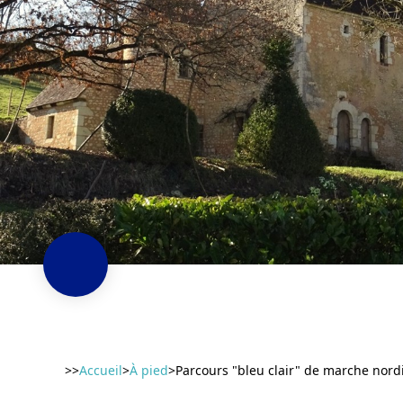
>>
Accueil
>
À pied
>
Parcours "bleu clair" de marche nord