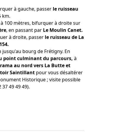
urquer à gauche, passer
le ruisseau
5 km.
 à 100 mètres, bifurquer à droite sur
ère
, en passant par
Le Moulin Canet.
quer à droite, passer
le ruisseau de La
 154.
km jusqu'au bourg de Frétigny. En
u point culminant du parcours,
à
rama au nord vers La Butte et
oir Saintillant
pour vous désaltérer
Monument Historique ; visite possible
 37 49 49 49).