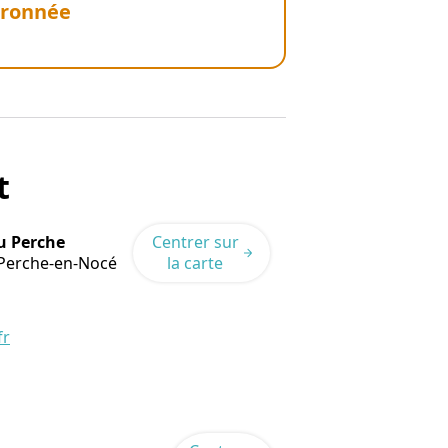
dronnée
t
u Perche
Centrer sur
Perche-en-Nocé
la carte
fr