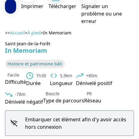
Imprimer
Télécharger
Signaler un
problème ou une
erreur
>>
Accueil
>
À pied
>
In Memoriam
Saint-Jean-de-la-Forêt
In Memoriam
Voir l'image en plein écran
Histoire et patrimoine bâti
Facile
1h30
5,9km
+80m
Difficulté
Durée
Longueur
Dénivelé positif
Boucle
PR
-78m
Type de parcours
Réseau
Dénivelé négatif
Embarquer cet élément afin d'y avoir accès
hors connexion