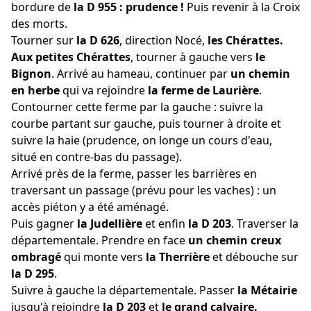
bordure de
la D 955 : prudence !
Puis revenir à la Croix
des morts.
Tourner sur
la D 626
, direction Nocé,
les Chérattes.
Aux petites Chérattes
, tourner à gauche vers
le
Bignon
. Arrivé au hameau, continuer par
un chemin
en herbe
qui va rejoindre
la ferme de Laurière
.
Contourner cette ferme par la gauche : suivre la
courbe partant sur gauche, puis tourner à droite et
suivre la haie (prudence, on longe un cours d'eau,
situé en contre-bas du passage).
Arrivé près de la ferme, passer les barrières en
traversant un passage (prévu pour les vaches) : un
accès piéton y a été aménagé.
Puis gagner
la Judellière
et enfin
la D 203
. Traverser la
départementale. Prendre en face
un chemin creux
ombragé
qui monte vers
la Therrière
et débouche sur
la D 295
.
Suivre à gauche la départementale. Passer
la Métairie
jusqu'à rejoindre
la D 203
et
le grand calvaire.