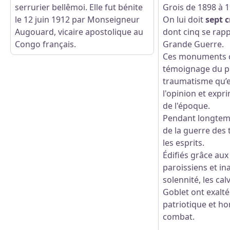
serrurier bellêmoi. Elle fut bénite
Grois de 1898 à 1
le 12 juin 1912 par Monseigneur
On lui doit
sept c
Augouard, vicaire apostolique au
dont cinq se rap
Congo français.
Grande Guerre.
Ces monuments c
témoignage du p
traumatisme qu’el
l'opinion et expri
de l'époque.
Pendant longtemp
de la guerre des
les esprits.
Édifiés grâce au
paroissiens et i
solennité, les cal
Goblet ont exalté
patriotique et ho
combat.