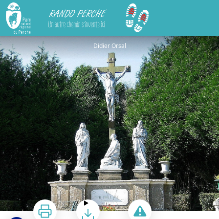
Rando Perche
In Memoriam
Didier Orsal