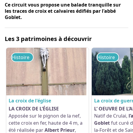
Ce circuit vous propose une balade tranquille sur
les traces de croix et calvaires édifiés par l'abbé
Goblet.
Les 3 patrimoines à découvrir
Histoire
Histoire
La croix de l'église
La croix de guer
LA CROIX DE L’ÉGLISE
L’ OEUVRE DE L’
Apposée sur le pignon de la nef,
Natif de Crulai,
l
Voir l'image en plein écran
cette croix en fer, haute de 4 m, a
Goblet
fut curé d
été réalisée par
Albert Prieur
,
la-Forêt et de Sa