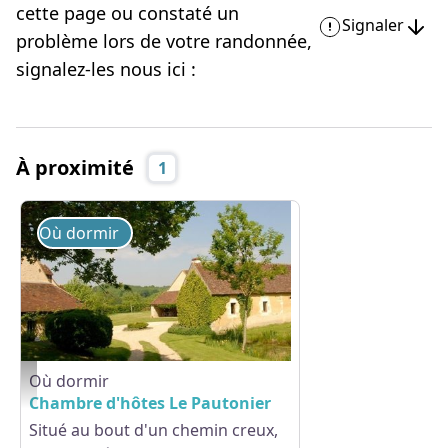
cette page ou constaté un
Signaler
problème lors de votre randonnée,
signalez-les nous ici :
À proximité
1
Où dormir
Où dormir
Le Pautonier - ST AUBIN DES GROIS
Chambre d'hôtes Le Pautonier
Situé au bout d'un chemin creux,