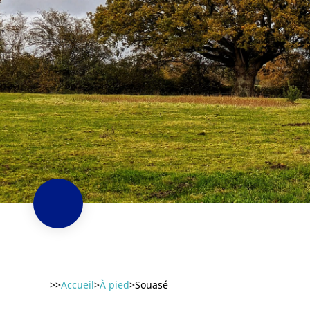
>>
Accueil
>
À pied
>
Souasé