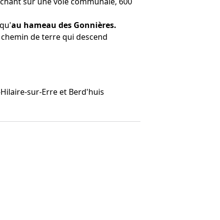
uchant sur
une voie communale, 600
qu'
au hameau des Gonnières.
le chemin de terre qui descend
Hilaire-sur-Erre et Berd'huis