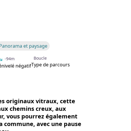
'image en plein écran
Panorama et paysage
Boucle
-94m
Type de parcours
nivelé négatif
es originaux vitraux, cette
ux chemins creux, aux
ur, vous pourrez également
 la commune, avec une pause