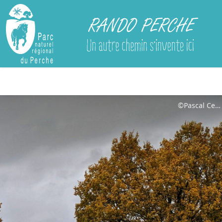
Rando Perche
©Pascal Celis