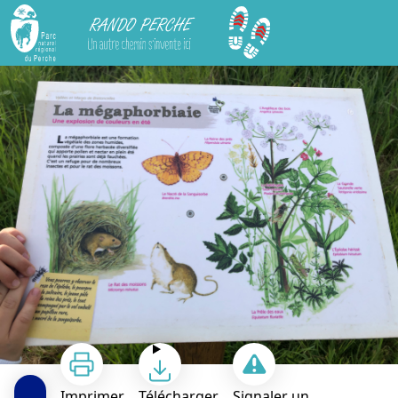
Rando Perche
Sentier des Vallées et Marais de Bretoncelles
Imprimer
Télécharger
Signaler un