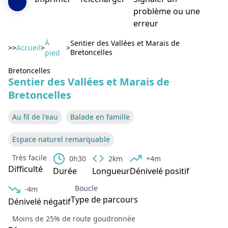
problème ou une
erreur
À
Sentier des Vallées et Marais de
>>
Accueil
>
>
Bretoncelles
pied
Bretoncelles
Voir l'image en plein écran
Sentier des Vallées et Marais de
Bretoncelles
Au fil de l'eau
Balade en famille
Espace naturel remarquable
Très facile
0h30
2km
+4m
Difficulté
Durée
Longueur
Dénivelé positif
Boucle
-4m
Type de parcours
Dénivelé négatif
Moins de 25% de route goudronnée