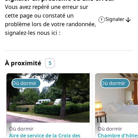
Vous avez repéré une erreur sur
cette page ou constaté un
Signaler
problème lors de votre randonnée,
signalez-les nous ici :
À proximité
5
Où dormir
Où dormir
Où dormir
Où dormir
Bretoncelles 1 - ©Mairie de Bretoncelles
La-Feverole-Bretoncel
Aire de service de la Croix des
Chambre d'hôtes