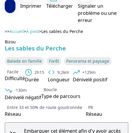
Imprimer
Télécharger
Signaler un
problème ou une
erreur
>>
Accueil
>
À pied
>
Les sables du Perche
Bizou
Les sables du Perche
Voir l'image en plein écran
Balade en famille
Forêt
Panorama et paysage
Facile
2h15
9,2km
+129m
Difficulté
Durée
Longueur
Dénivelé positif
Boucle
-130m
Type de parcours
Dénivelé négatif
Entre 33 et 50% de route goudronnée
PR
Réseau
Réseau
Embarquer cet élément afin d'y avoir accès