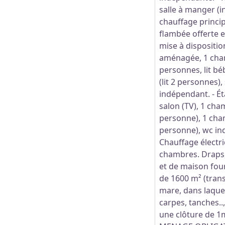
salle à manger (i
chauffage princi
flambée offerte e
mise à disposition
aménagée, 1 cham
personnes, lit bé
(lit 2 personnes),
indépendant. - É
salon (TV), 1 cham
personne), 1 cham
personne), wc in
Chauffage électr
chambres. Draps, 
et de maison four
de 1600 m² (tran
mare, dans laquel
carpes, tanches..
une clôture de 1