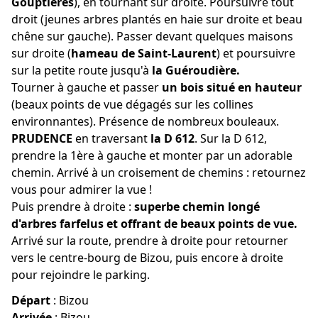
Gouptières
), en tournant sur droite. Poursuivre tout
droit (jeunes arbres plantés en haie sur droite et beau
chêne sur gauche). Passer devant quelques maisons
sur droite (
hameau de Saint-Laurent
) et poursuivre
sur la petite route jusqu'à
la Guéroudière.
Tourner à gauche et passer
un bois situé en hauteur
(beaux points de vue dégagés sur les collines
environnantes). Présence de nombreux bouleaux.
PRUDENCE
en traversant
la D 612
. Sur la D 612,
prendre la 1ère à gauche et monter par un adorable
chemin. Arrivé à un croisement de chemins : retournez
vous pour admirer la vue !
Puis prendre à droite :
superbe chemin longé
d'arbres farfelus et offrant de beaux points de vue.
Arrivé sur la route, prendre à droite pour retourner
vers le centre-bourg de Bizou, puis encore à droite
pour rejoindre le parking.
Départ
:
Bizou
Arrivée
:
Bizou