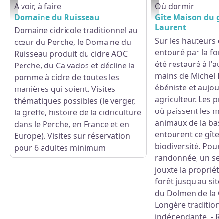
A voir, à faire
Où dormir
Domaine du Ruisseau - Boissy-Maugis - ©J.E. Rubio - CD61
Maison du garde - St L
Domaine du Ruisseau
Gîte Maison du g
Laurent
Domaine cidricole traditionnel au
Sur les hauteurs
cœur du Perche, le Domaine du
entouré par la for
Ruisseau produit du cidre AOC
été restauré à l'
Perche, du Calvados et décline la
mains de Michel B
pomme à cidre de toutes les
ébéniste et aujou
manières qui soient. Visites
agriculteur. Les p
thématiques possibles (le verger,
où paissent les m
la greffe, histoire de la cidriculture
animaux de la ba
dans le Perche, en France et en
entourent ce gîte
Europe). Visites sur réservation
biodiversité. Pou
pour 6 adultes minimum
randonnée, un se
jouxte la propriét
forêt jusqu'au s
du Dolmen de la 
Longère tradition
indépendante. - 