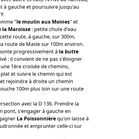
é qu’elle mourut de ses blessures deux
nt à gauche et poursuivre jusqu'au
e, sur l’actuelle place du Piloris. »
Y.
nomme "
le moulin aux Moines
" et
e la Maroisse
: petite chute d'eau
 cette route, à gauche, sur 300m,
 la route de Masle sur 100m environ.
 monte progressivement à
la butte
ivé : il convient de ne pas s'éloigner
A une 1ère croisée de chemins,
plat et suivre le chemin qui est
 et rejoindre à droite un chemin
bouche 100m plus loin sur une route
rsection avec la D 136. Prendre la
un pont, s'engager à gauche en
 gagner
La Poissonnière
qu'on laisse à
udronnée et emprunter celle-ci sur