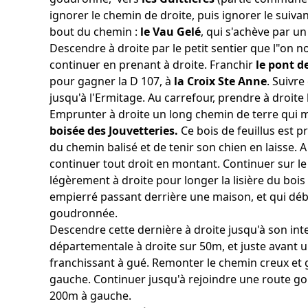
prison avant d’être reprise avec une telle brutalit
ignorer le chemin de droite, puis ignorer le suiva
jours plus tard. Son corps fut brûlé en place publiqu
bout du chemin :
le Vau Gelé
, qui s'achève par un 
Descendre à droite par le petit sentier que l"on 
continuer en prenant à droite. Franchir
le pont d
pour gagner la D 107, à
la Croix Ste Anne
. Suivre
jusqu'à l'Ermitage. Au carrefour, prendre à droite
Emprunter à droite un long chemin de terre qui
boisée des Jouvetteries.
Ce bois de feuillus est pr
du chemin balisé et de tenir son chien en laisse. 
continuer tout droit en montant. Continuer sur le 
légèrement à droite pour longer la lisière du bois
empierré passant derrière une maison, et qui dé
goudronnée.
Descendre cette dernière à droite jusqu'à son inte
départementale à droite sur 50m, et juste avant 
franchissant à gué. Remonter le chemin creux et
gauche. Continuer jusqu'à rejoindre une route go
200m à gauche.