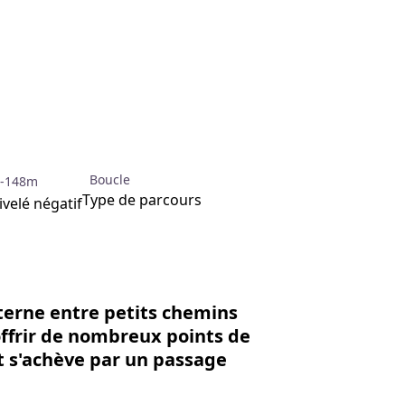
'image en plein écran
Boucle
-148m
Type de parcours
velé négatif
lterne entre petits chemins
offrir de nombreux points de
 et s'achève par un passage