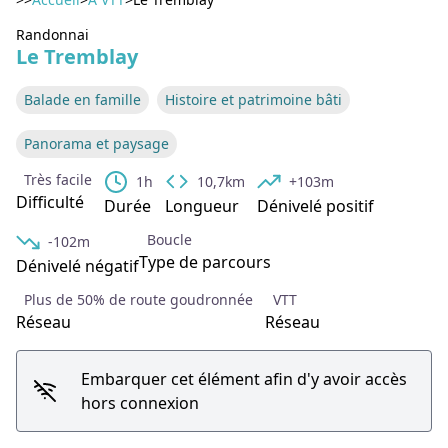
Voir l'image en plein écran
Randonnai
Le Tremblay
Balade en famille
Histoire et patrimoine bâti
Panorama et paysage
Très facile
1h
10,7km
+103m
Difficulté
Durée
Longueur
Dénivelé positif
Boucle
-102m
Type de parcours
Dénivelé négatif
Plus de 50% de route goudronnée
VTT
Réseau
Réseau
Embarquer cet élément afin d'y avoir accès
hors connexion