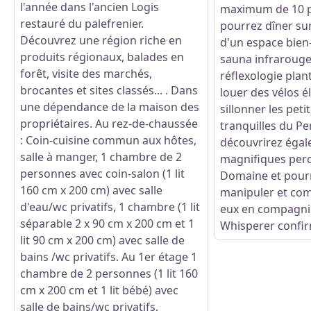
l'année dans l'ancien Logis
maximum de 10 p
restauré du palefrenier.
pourrez dîner sur
Découvrez une région riche en
d'un espace bien-
produits régionaux, balades en
sauna infraroug
forêt, visite des marchés,
réflexologie pla
brocantes et sites classés... . Dans
louer des vélos é
une dépendance de la maison des
sillonner les peti
propriétaires. Au rez-de-chaussée
tranquilles du Pe
: Coin-cuisine commun aux hôtes,
découvrirez égal
salle à manger, 1 chambre de 2
magnifiques per
personnes avec coin-salon (1 lit
Domaine et pour
160 cm x 200 cm) avec salle
manipuler et co
d'eau/wc privatifs, 1 chambre (1 lit
eux en compagni
séparable 2 x 90 cm x 200 cm et 1
Whisperer confi
lit 90 cm x 200 cm) avec salle de
bains /wc privatifs. Au 1er étage 1
chambre de 2 personnes (1 lit 160
cm x 200 cm et 1 lit bébé) avec
salle de bains/wc privatifs.