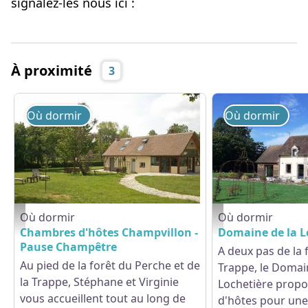
signalez-les nous ici :
À proximité
3
Où dormir
Où dormir
Où dormir
Où dormir
Champvillon - Pause Champêtre - © Gites de France Orne
Domaine de la Locheti
Chambres d'hôtes Champvillon -
Domaine de la L
Pause Champêtre
A deux pas de la 
Au pied de la forêt du Perche et de
Trappe, le Domai
la Trappe, Stéphane et Virginie
Lochetière prop
vous accueillent tout au long de
d'hôtes pour une