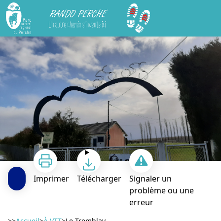
Rando Perche
Le Tremblay
Imprimer
Télécharger
Signaler un
problème ou une
erreur
>>
Accueil
>
À VTT
>
Le Tremblay