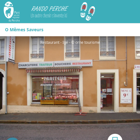
Rando Perche
O Mêmes Saveurs
Restaurant - Igé - © orne tourisme