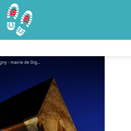
Illumination nocturne église de digny - mairie de Digny