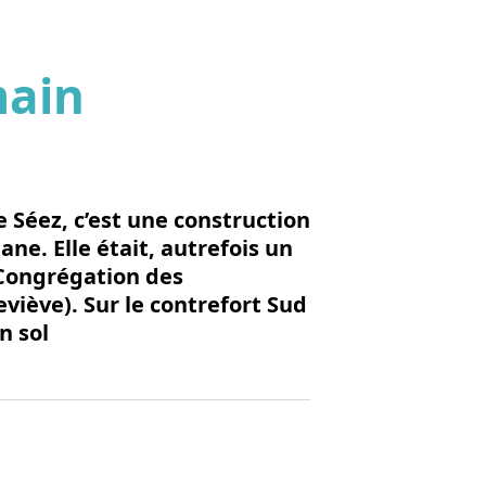
main
'image en plein écran
 Séez, c’est une construction
e. Elle était, autrefois un
a Congrégation des
viève). Sur le contrefort Sud
n sol