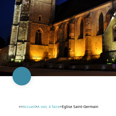
>>
Accueil
>
A voir, à faire
>
Eglise Saint-Germain