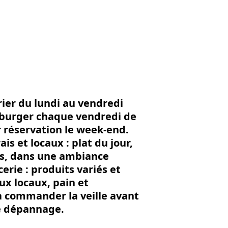
'image en plein écran
ier du lundi au vendredi
e burger chaque vendredi de
r réservation le week-end.
is et locaux : plat du jour,
rts, dans une ambiance
cerie : produits variés et
aux locaux, pain et
à commander la veille avant
de dépannage.