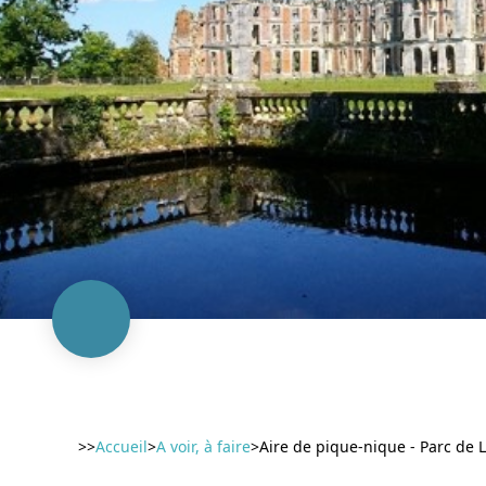
>>
Accueil
>
A voir, à faire
>
Aire de pique-nique - Parc de 