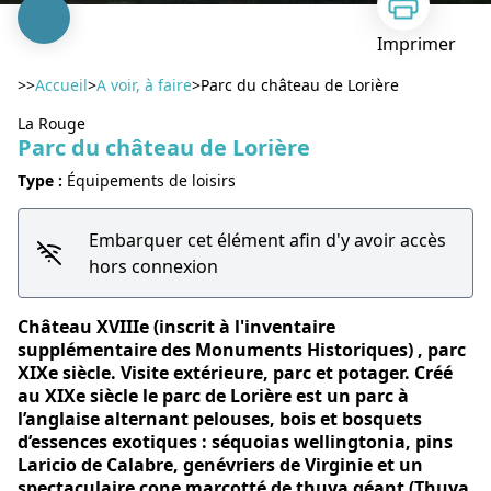
Imprimer
>>
Accueil
>
A voir, à faire
>
Parc du château de Lorière
La Rouge
Parc du château de Lorière
Type :
Équipements de loisirs
Voir l'image en plein écran
Embarquer cet élément afin d'y avoir accès
hors connexion
Château XVIIIe (inscrit à l'inventaire
supplémentaire des Monuments Historiques) , parc
XIXe siècle. Visite extérieure, parc et potager. Créé
au XIXe siècle le parc de Lorière est un parc à
l’anglaise alternant pelouses, bois et bosquets
d’essences exotiques : séquoias wellingtonia, pins
Laricio de Calabre, genévriers de Virginie et un
spectaculaire cone marcotté de thuya géant (Thuya