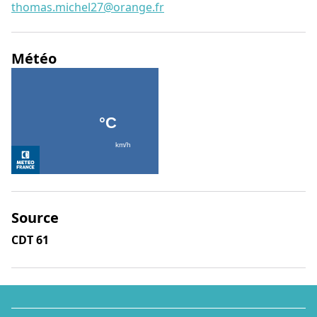
thomas.michel27@orange.fr
Météo
Source
CDT 61