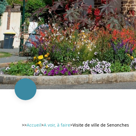
>>
Accueil
>
A voir, à faire
>
Visite de ville de Senonches