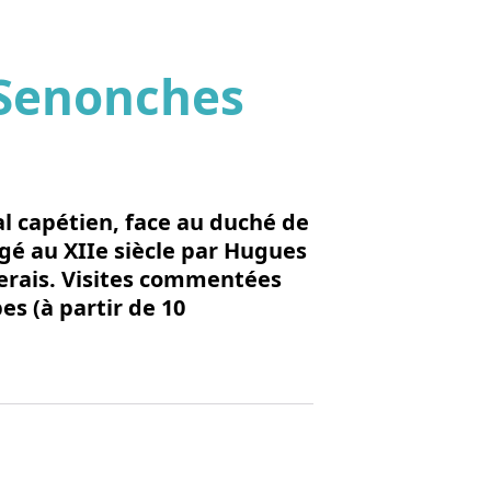
e Senonches
'image en plein écran
l capétien, face au duché de
igé au XIIe siècle par Hugues
erais. Visites commentées
es (à partir de 10