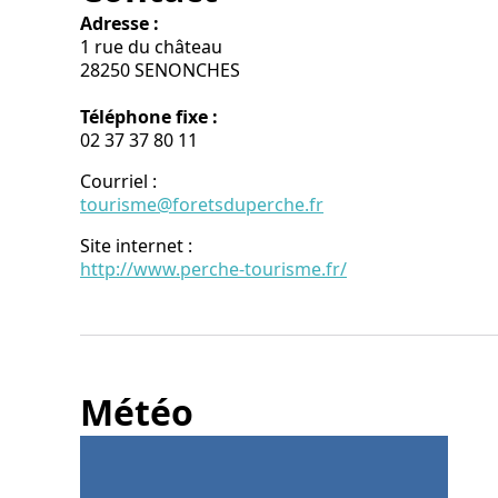
Adresse :
1 rue du château
28250 SENONCHES
Téléphone fixe :
02 37 37 80 11
Courriel
:
tourisme@foretsduperche.fr
Site internet
:
http://www.perche-tourisme.fr/
Météo