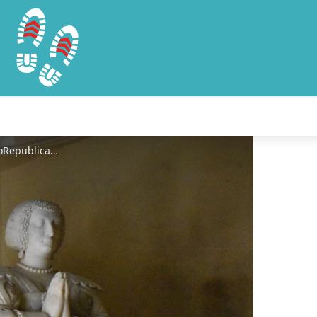
TombeaudeSully - ©LéchoRepublicain