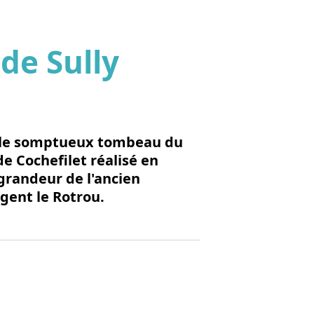
de Sully
'image en plein écran
e le somptueux tombeau du
e Cochefilet réalisé en
 grandeur de l'ancien
gent le Rotrou.