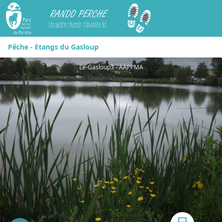
Rando Perche
Pêche - Etangs du Gasloup
Le-Gasloup3 - AAPPMA