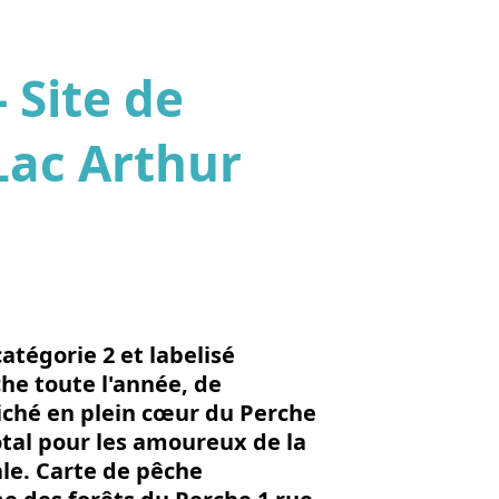
 Site de
 Lac Arthur
'image en plein écran
atégorie 2 et labelisé
che toute l'année, de
iché en plein cœur du Perche
tal pour les amoureux de la
le. Carte de pêche