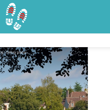
Photos-henri041-lac-arthur-remy - henry plessiet