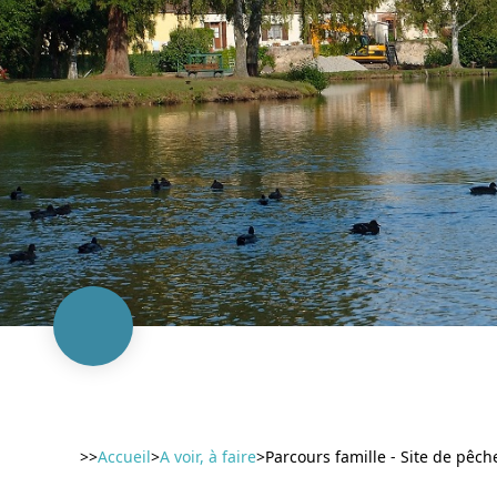
>>
Accueil
>
A voir, à faire
>
Parcours famille - Site de pêch