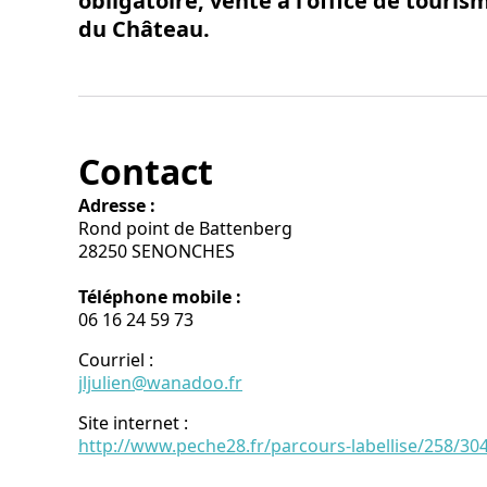
obligatoire, vente à l'office de touri
du Château.
Contact
Adresse :
Rond point de Battenberg
28250 SENONCHES
Téléphone mobile :
06 16 24 59 73
Courriel
:
jljulien@wanadoo.fr
Site internet
:
http://www.peche28.fr/parcours-labellise/258/30