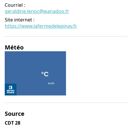
Courriel
:
geraldine.lenoc@wanadoo.fr
Site internet
:
https://www.lafermedelepinay.fr
Météo
Source
CDT 28