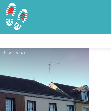
La-Croix-d-Or-Le-Pin-La-Garenne - © LA CROIX D OR