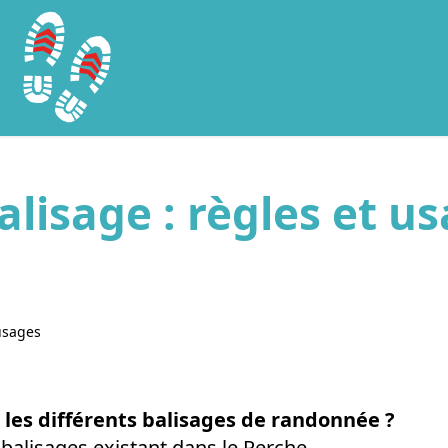
alisage : règles et u
 usages
 les différents balisages de randonnée ?
s balisages existant dans le Perche