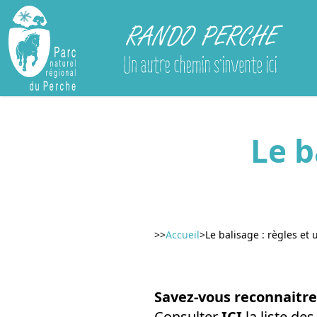
Rando Perche
Le b
>>
Accueil
>
Le balisage : règles et
Savez-vous reconnaitre
Consulter
ICI
la liste de